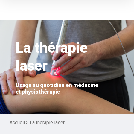
La thérapie
laser
Usage au quotidien en médecine
et
physiothérapie
Accueil
>
La thérapie laser