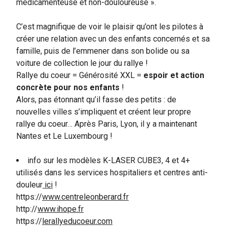
médicamenteuse et non-douloureuse ».
C’est magnifique de voir le plaisir qu’ont les pilotes à
créer une relation avec un des enfants concernés et sa
famille, puis de l’emmener dans son bolide ou sa
voiture de collection le jour du rallye !
Rallye du coeur = Générosité XXL =
espoir et action
concrète pour nos enfants
!
Alors, pas étonnant qu’il fasse des petits : de
nouvelles villes s’impliquent et créent leur propre
rallye du coeur… Après Paris, Lyon, il y a maintenant
Nantes et Le Luxembourg !
info sur les modèles K-LASER CUBE3, 4 et 4+
utilisés dans les services hospitaliers et centres anti-
douleur
ici
!
https://
www.centreleonberard.fr
http://
www.ihope.fr
https://
lerallyeducoeur.com