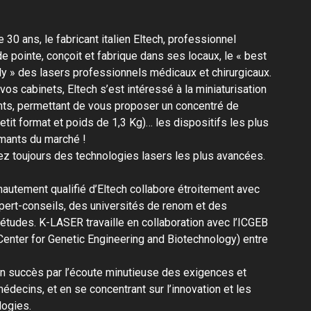
 30 ans, le fabricant italien Eltech, professionnel
de pointe, conçoit et fabrique dans ses locaux, le « best
ly » des lasers professionnels médicaux et chirurgicaux.
vos cabinets, Eltech s’est intéressé à la miniaturisation
s, permettant de vous proposer un concentré de
etit format et poids de 1,3 Kg)… les dispositifs les plus
rmants du marché !
ez toujours des technologies lasers les plus avancées.
autement qualifié d’Eltech collabore étroitement avec
pert-conseils, des universités de renom et des
’études. K-LASER travaille en collaboration avec l’ICGEB
 Center for Genetic Engineering and Biotechnology) entre
on succès par l’écoute minutieuse des exigences et
decins, et en se concentrant sur l’innovation et les
logies.