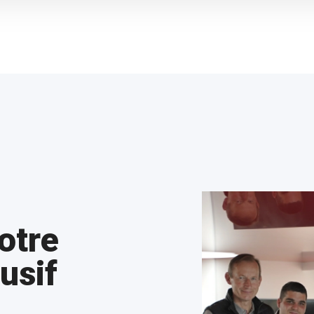
otre
usif
Podologie
Hôpitaux et soins