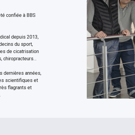
infirmiers
été confiée à BBS
ical depuis 2013,
decins du sport,
es de cicatrisation
, chiropracteurs…
es dernières années,
s scientifiques et
rès flagrants et
.