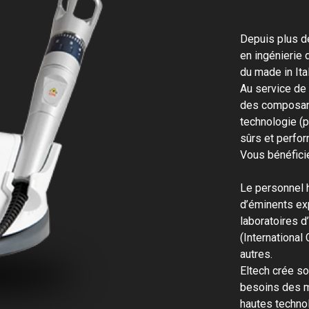
Depuis plus de
en ingénierie 
du made in Ita
Au service de 
des composant
technologie (p
sûrs et perfo
Vous bénéfici
Le personnel h
d’éminents ex
laboratoires d
(International
autres.
Eltech crée s
besoins des mé
hautes techno