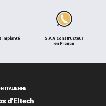
s implanté
S.A.V constructeur
en France
ON ITALIENNE
os d’Eltech