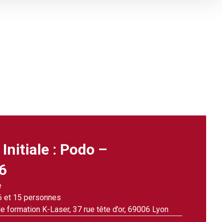
La thérapie laser
La thérapie laser
Vos premiers pas
Initiale : Podo –
6
e
6 et 15 personnes
e formation K-Laser, 37 rue tête d’or, 69006 Lyon