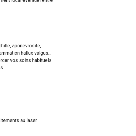
ment local éventuel entre
hille, aponévrosite,
lammation hallux valgus…
orcer vos soins habituels
rs
itements au laser