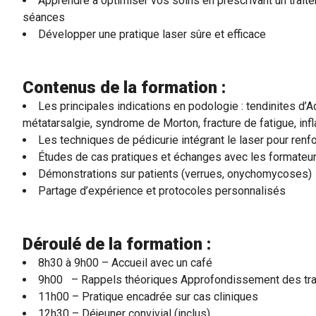
Apprendre à optimiser vos soins en prescrivant un traite
séances
Développer une pratique laser sûre et efficace
Contenus de la formation :
Les principales indications en podologie : tendinites d’Ac
métatarsalgie, syndrome de Morton, fracture de fatigue, inf
Les techniques de pédicurie intégrant le laser pour renf
Études de cas pratiques et échanges avec les formateu
Démonstrations sur patients (verrues, onychomycoses)
Partage d’expérience et protocoles personnalisés
Déroulé de la formation :
8h30 à 9h00 – Accueil avec un café
9h00 – Rappels théoriques Approfondissement des tra
11h00 – Pratique encadrée sur cas cliniques
12h30 – Déjeuner convivial (inclus)