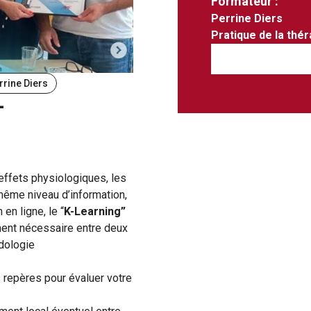
Formateur :
infirmiers
Perrine Diers
Pratique de la thé
rine Diers
–
effets physiologiques, les
 même niveau d’information,
en ligne, le “
K-Learning”
ent nécessaire entre deux
dologie
s repères pour évaluer votre